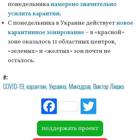
понедельника
намерено значительно
усилить карантин
.
С понедельника в Украине действует
новое
карантинное зонирование
– в «красной»
зоне оказалось 11 областных центров,
«зеленых» и «желтых» зон почти не
осталось.
#
COVID-19
карантин
Украина
Минздрав
Виктор Ляшко
Fac
Tw
ebo
itte
ok
r
поддержать проект