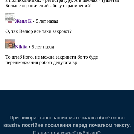
При використанні наших материалів обов'язково
вкажіть
.
постійне посилання перед початком тексту
Підпис для кожної публікації: