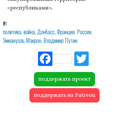
«республиками».
#
политика
война
Донбасс
Франция
Россия
Эммануэль Макрон
Владимир Путин
Fac
Tw
ebo
itte
ok
r
поддержать проект
поддержать на Patreon