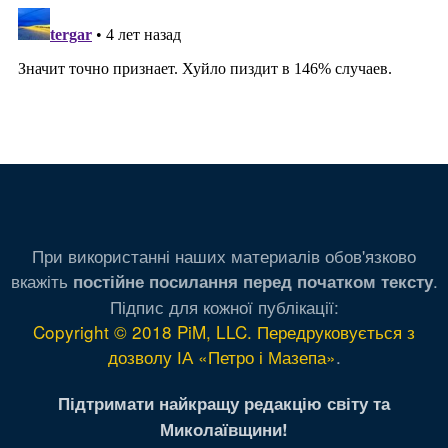
При використанні наших материалів обов'язково
вкажіть
.
постійне посилання перед початком тексту
Підпис для кожної публікації:
Copyright © 2018 PiM, LLC. Передруковується з
дозволу ІА «Петро і Мазепа»
.
Підтримати найкращу редакцію світу та
Миколаївщини!