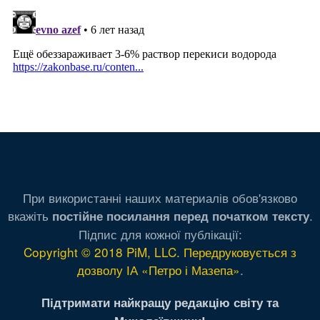
При використанні наших материалів обов'язково
вкажіть
.
постійне посилання перед початком тексту
Підпис для кожної публікації:
Copyright © 2018 PiM, LLC. Передруковується з
дозволу ІА «Петро і Мазепа»
.
Підтримати найкращу редакцію світу та