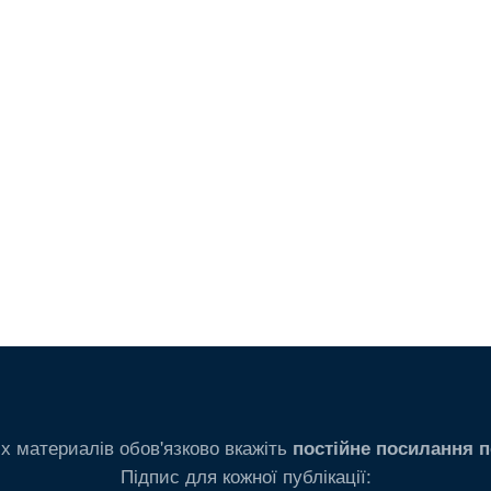
х материалів обов'язково вкажіть
постійне посилання п
Підпис для кожної публікації: