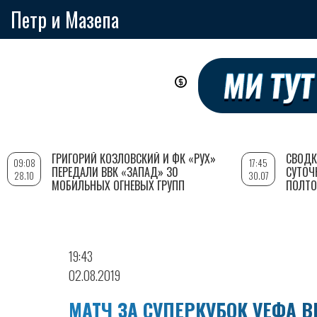
Петр и Мазепа
Перейти
к
основному
содержанию
ГРИГОРИЙ КОЗЛОВСКИЙ И ФК «РУХ»
СВОДК
09:08
17:45
ПЕРЕДАЛИ ВВК «ЗАПАД» 30
СУТОЧ
28.10
30.07
МОБИЛЬНЫХ ОГНЕВЫХ ГРУПП
ПОЛТО
19:43
02.08.2019
МАТЧ ЗА СУПЕРКУБОК УЕФА 