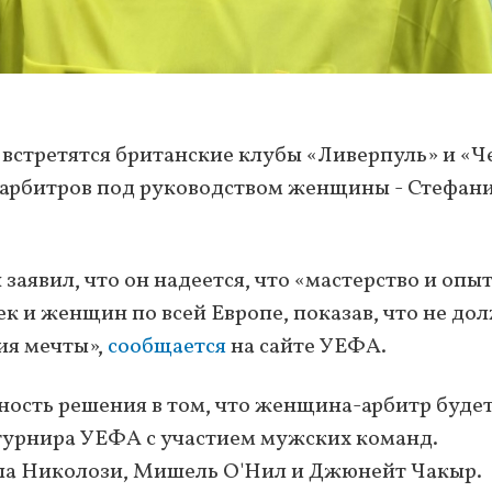
встретятся британские клубы «Ливерпуль» и «Ч
 арбитров под руководством женщины - Стефан
явил, что он надеется, что «мастерство и опы
 и женщин по всей Европе, показав, что не до
ия мечты»,
сообщается
на сайте УЕФА.
ность решения в том, что женщина-арбитр буде
 турнира УЕФА с участием мужских команд.
ла Николози, Мишель О'Нил и Джюнейт Чакыр.