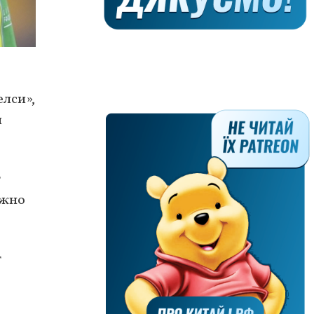
елси»,
и
т
лжно
т