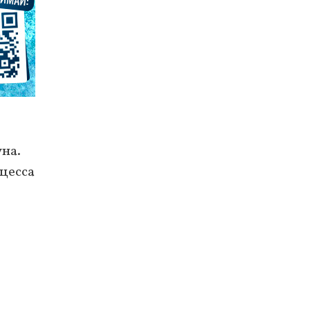
уна.
цесса