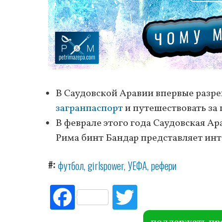
В Саудовской Аравии впервые раз
загранпаспорт
и путешествовать за
В феврале этого года Саудовская А
Рима бинт Бандар представляет инт
#
футбол
girlspower
УЕФА
рефери
Fac
Tw
ebo
itte