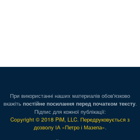
При використанні наших материалів обов'язково
вкажіть
.
постійне посилання перед початком тексту
Підпис для кожної публікації:
Copyright © 2018 PiM, LLC. Передруковується з
дозволу ІА «Петро і Мазепа»
.