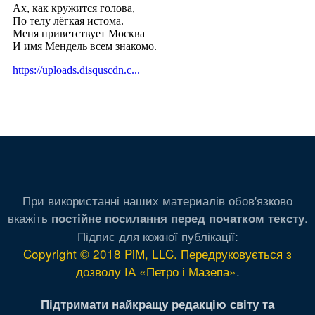
При використанні наших материалів обов'язково
вкажіть
.
постійне посилання перед початком тексту
Підпис для кожної публікації:
Copyright © 2018 PiM, LLC. Передруковується з
дозволу ІА «Петро і Мазепа»
.
Підтримати найкращу редакцію світу та