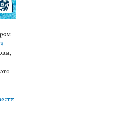
ором
на
овы,
 это
вести