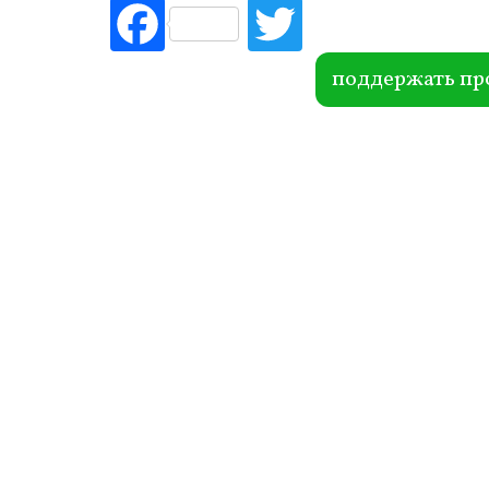
Fac
Tw
ebo
itte
ok
r
поддержать пр