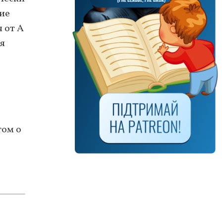
ние
 от А
ая
том о