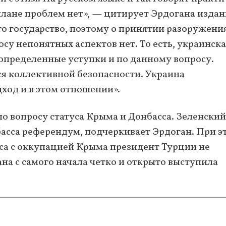
плане проблем нет», — цитирует Эрдогана изда
то государство, поэтому о принятии разоружения
росу непонятных аспектов нет. То есть, украинск
 определенные уступки и по данному вопросу.
ся коллективной безопасности. Украина
ход и в этом отношении».
по вопросу статуса Крыма и Донбасса. Зеленский
асса референдум, подчеркивает Эрдоган. При э
са с оккупацией Крыма президент Турции не
ана с самого начала четко и открыто выступила