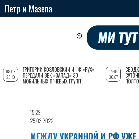
Петр и Мазепа
Перейти
к
основному
содержанию
ГРИГОРИЙ КОЗЛОВСКИЙ И ФК «РУХ»
СВОДК
09:08
17:45
ПЕРЕДАЛИ ВВК «ЗАПАД» 30
СУТОЧ
28.10
30.07
МОБИЛЬНЫХ ОГНЕВЫХ ГРУПП
ПОЛТО
15:29
25.03.2022
МЕЖДУ УКРАИНОЙ И РФ УЖЕ Е