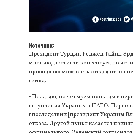
Источник
Президент Турции Реджеп Тайип Эрдог
мнению, достигли консенсуса по чет
признал возможность отказа от член
языка.
«Полагаю, по четырем пунктам в пере
вступления Украины в НАТО. Первонач
впоследствии [президент Украины Вл
отказа. Другой пункт касается принят
официального. Зеленский согласился 