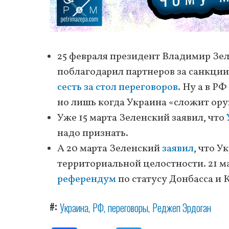
25 февраля президент Владимир Зе
поблагодарил партнеров за санкции,
сесть за стол переговоров
. Ну а в Р
но лишь когда Украина «сложит ору
Уже 15 марта Зеленский заявил, что
надо признать.
А 20 марта Зеленский
заявил
, что 
территориальной целостности. 21 ма
референдум
по статусу Донбасса и 
#
Украина
РФ
переговоры
Реджеп Эрдоган