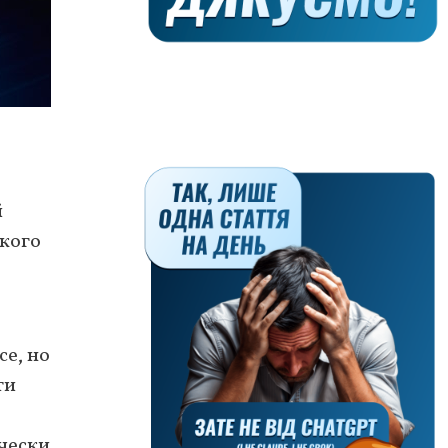
й
ского
се, но
ти
ически