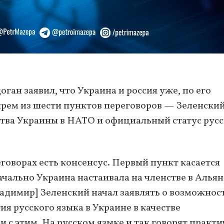
ан заявил, что Украина и россия уже, по его
ырем из шести пунктов переговоров — Зеленски
ства Украины в НАТО и официальный статус рус
говорах есть консенсус. Первый пункт касается
ально Украина настаивала на членстве в Альян
адимир] Зеленский начал заявлять о возможнос
ия русского языка в Украине в качестве
и с этим. На русском языке и так говорят практ