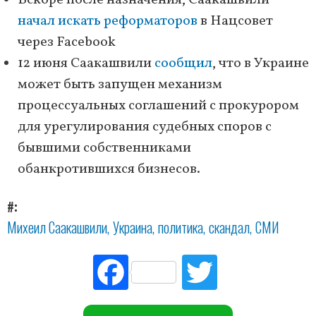
Вскоре после назначения, Саакашвили
начал искать реформаторов
в Нацсовет
через Facebook
12 июня Саакашвили
сообщил
, что в Украине
может быть запущен механизм
процессуальных соглашений с прокурором
для урегулирования судебных споров с
бывшими собственниками
обанкротившихся бизнесов.
#
Михеил Саакашвили
Украина
политика
скандал
СМИ
Fac
Tw
ebo
itte
ok
r