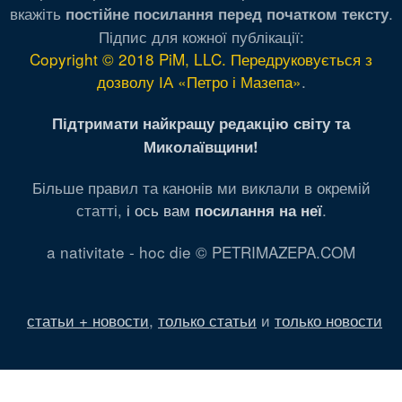
вкажіть
.
постійне посилання перед початком тексту
Підпис для кожної публікації:
Copyright © 2018 PiM, LLC. Передруковується з
дозволу ІА «Петро і Мазепа»
.
Підтримати найкращу редакцію світу та
Миколаївщини!
Більше правил та канонів ми виклали в окремій
статті,
і ось вам
.
посилання на неї
a nativitate - hoc die © PETRIMAZEPA.COM
статьи + новости
,
только статьи
и
только новости