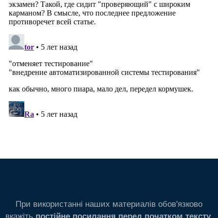
При використанні наших материалів обов'язково
вкажіть
.
постійне посилання перед початком тексту