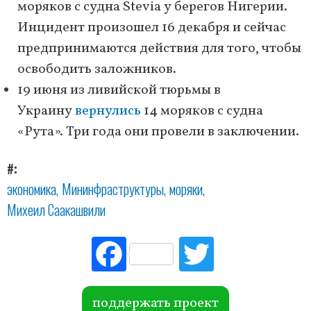
моряков с судна Stevia у берегов Нигерии.
Инцидент произошел 16 декабря и сейчас
предпринимаются действия для того, чтобы
освободить заложников.
19 июня из ливийской тюрьмы в
Украину
вернулись
14 моряков с судна
«Рута». Три года они провели в заключении.
#
экономика
Мининфраструктуры
моряки
Михеил Саакашвили
Fac
Tw
ebo
itte
ok
r
поддержать проект