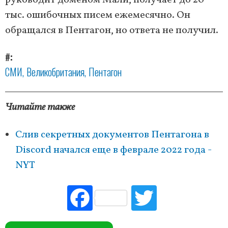
руководит доменом Мали, получает до 20
тыс. ошибочных писем ежемесячно. Он
обращался в Пентагон, но ответа не получил.
#
СМИ
Великобритания
Пентагон
Читайте также
Слив секретных документов Пентагона в
Discord начался еще в феврале 2022 года -
NYT
Fac
Tw
ebo
itte
ok
r