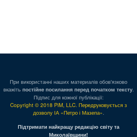
При використанні наших материалів обов'язково
вкажіть
.
постійне посилання перед початком тексту
Підпис для кожної публікації:
Copyright © 2018 PiM, LLC. Передруковується з
дозволу ІА «Петро і Мазепа»
.
Підтримати найкращу редакцію світу та
Миколаївщини!