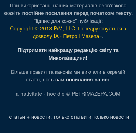
При використанні наших материалів обов'язково
вкажіть
.
постійне посилання перед початком тексту
Підпис для кожної публікації:
Copyright © 2018 PiM, LLC. Передруковується з
дозволу ІА «Петро і Мазепа»
.
Підтримати найкращу редакцію світу та
Миколаївщини!
Більше правил та канонів ми виклали в окремій
статті,
і ось вам
.
посилання на неї
a nativitate - hoc die © PETRIMAZEPA.COM
статьи + новости
,
только статьи
и
только новости