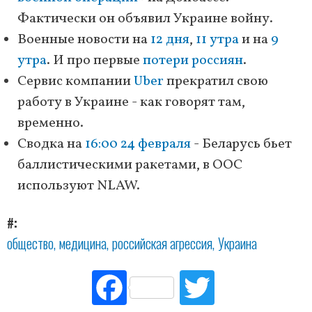
Фактически он объявил Украине войну.
Военные новости на
12 дня
,
11 утра
и на
9
утра
. И про первые
потери россиян
.
Сервис компании
Uber
прекратил свою
работу в Украине - как говорят там,
временно.
Сводка на
16:00 24 февраля
- Беларусь бьет
баллистическими ракетами, в ООС
используют NLAW.
#
общество
медицина
российская агрессия
Украина
Fac
Tw
ebo
itte