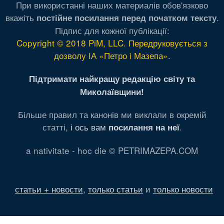
При використанні наших материалів обов'язково
вкажіть
.
постійне посилання перед початком тексту
Підпис для кожної публікації:
Copyright © 2018 PiM, LLC. Передруковується з
дозволу ІА «Петро і Мазепа»
.
Підтримати найкращу редакцію світу та
Миколаївщини!
Більше правил та канонів ми виклали в окремій
статті,
і ось вам
.
посилання на неї
a nativitate - hoc die © PETRIMAZEPA.COM
статьи + новости
,
только статьи
и
только новости