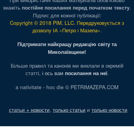
вкажіть
.
постійне посилання перед початком тексту
Підпис для кожної публікації:
Copyright © 2018 PiM, LLC. Передруковується з
дозволу ІА «Петро і Мазепа»
.
Підтримати найкращу редакцію світу та
Миколаївщини!
Більше правил та канонів ми виклали в окремій
статті,
і ось вам
.
посилання на неї
a nativitate - hoc die © PETRIMAZEPA.COM
статьи + новости
,
только статьи
и
только новости