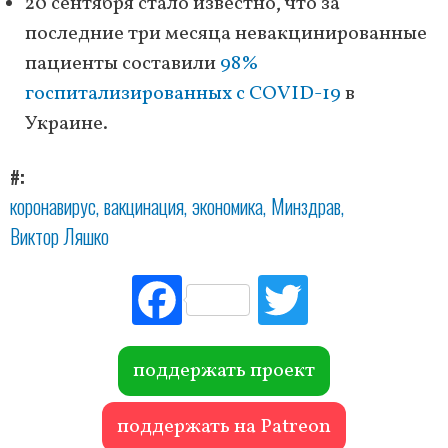
20 сентября стало известно, что за
последние три месяца невакцинированные
пациенты составили
98%
госпитализированных с COVID-19
в
Украине.
#
коронавирус
вакцинация
экономика
Минздрав
Виктор Ляшко
Fac
Tw
ebo
itte
ok
r
поддержать проект
поддержать на Patreon