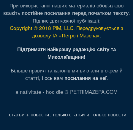
При використанні наших материалів обов'язково
вкажіть
.
постійне посилання перед початком тексту
Підпис для кожної публікації:
Copyright © 2018 PiM, LLC. Передруковується з
дозволу ІА «Петро і Мазепа»
.
Підтримати найкращу редакцію світу та
Миколаївщини!
Більше правил та канонів ми виклали в окремій
статті,
і ось вам
.
посилання на неї
a nativitate - hoc die © PETRIMAZEPA.COM
статьи + новости
,
только статьи
и
только новости