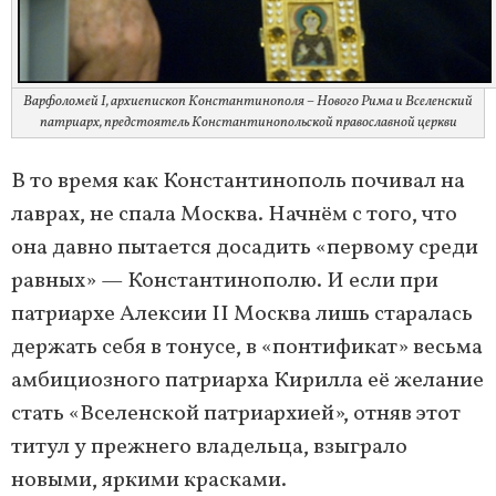
Варфоломей I, архиепископ Константинополя – Нового Рима и Вселенский
патриарх, предстоятель Константинопольской православной церкви
В то время как Константинополь почивал на
лаврах, не спала Москва. Начнём с того, что
она давно пытается досадить «первому среди
равных» — Константинополю. И если при
патриархе Алексии II Москва лишь старалась
держать себя в тонусе, в «понтификат» весьма
амбициозного патриарха Кирилла её желание
стать «Вселенской патриархией», отняв этот
титул у прежнего владельца, взыграло
новыми, яркими красками.