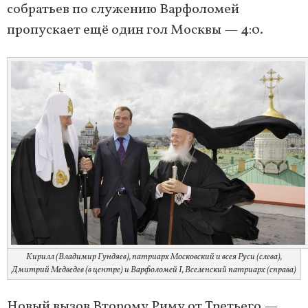
собратьев по служению Варфоломей
пропускает ещё один гол Москвы — 4:0.
Кирилл (Владимир Гундяев), патриарх Московский и всея Руси (слева),
Дмитрий Медведев (в центре) и Варфоломей I, Вселенский патриарх (справа)
Новый вызов Второму Риму от Третьего —