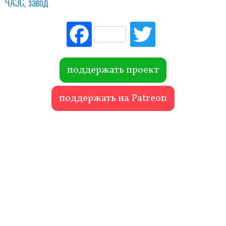
ЧАЭС
завод
Fac
Tw
ebo
itte
ok
r
поддержать проект
поддержать на Patreon