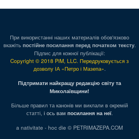
При використанні наших материалів обов'язково
вкажіть
.
постійне посилання перед початком тексту
Підпис для кожної публікації:
Copyright © 2018 PiM, LLC. Передруковується з
дозволу ІА «Петро і Мазепа»
.
Підтримати найкращу редакцію світу та
Миколаївщини!
Більше правил та канонів ми виклали в окремій
статті,
і ось вам
.
посилання на неї
a nativitate - hoc die © PETRIMAZEPA.COM