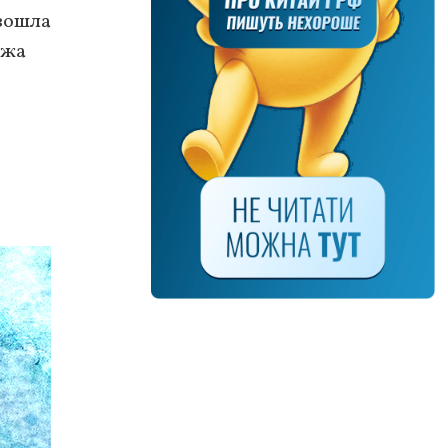
изошла
ажа