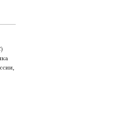
)
чка
ссии,