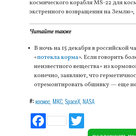
космического корабля MS-22 для кос
экстренного возвращения на Землю»
Читайте также
В ночь на 15 декабря в российской
«
потекла корма
». Если говорить б
неизвестного вещества» из кормовой
конечно, заявляют, что герметичнос
отремонтировать обшивку — еще не
#
космос
МКС
SpaceX
NASA
Fac
Tw
ebo
itte