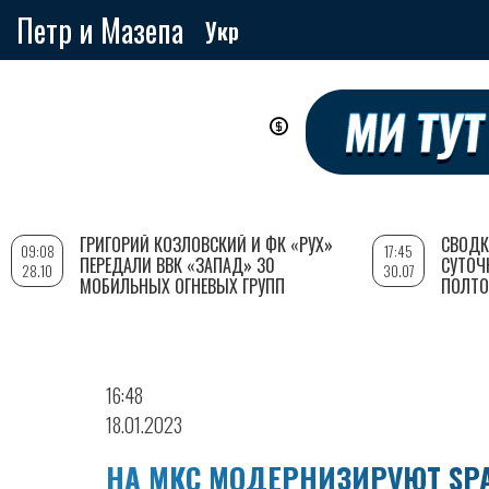
Петр и Мазепа
Укр
Перейти
к
основному
содержанию
ГРИГОРИЙ КОЗЛОВСКИЙ И ФК «РУХ»
СВОДК
09:08
17:45
ПЕРЕДАЛИ ВВК «ЗАПАД» 30
СУТОЧ
28.10
30.07
МОБИЛЬНЫХ ОГНЕВЫХ ГРУПП
ПОЛТО
16:48
18.01.2023
НА МКС МОДЕРНИЗИРУЮТ SPA