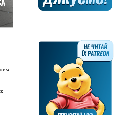
дним
 к