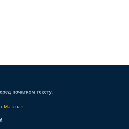
.
еред початком тексту
 і Мазепа»
.
!