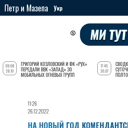
Петр и Мазепа
Укр
Перейти
к
основному
содержанию
ГРИГОРИЙ КОЗЛОВСКИЙ И ФК «РУХ»
СВОДК
09:08
17:45
ПЕРЕДАЛИ ВВК «ЗАПАД» 30
СУТОЧ
28.10
30.07
МОБИЛЬНЫХ ОГНЕВЫХ ГРУПП
ПОЛТО
11:26
26.12.2022
НА НОВЫЙ ГОД КОМЕНДАНТС