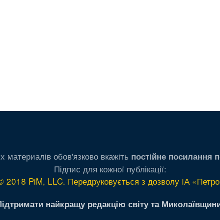
х материалів обов'язково вкажіть
постійне посилання п
Підпис для кожної публікації:
© 2018 PiM, LLC. Передруковується з дозволу ІА «Петро
Підтримати найкращу редакцію світу та Миколаївщини