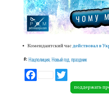
Комендантский час
действовал в Ук
#
Нацполиция
Новый год
праздник
Fac
Tw
ebo
itte
ok
r
поддержать пр