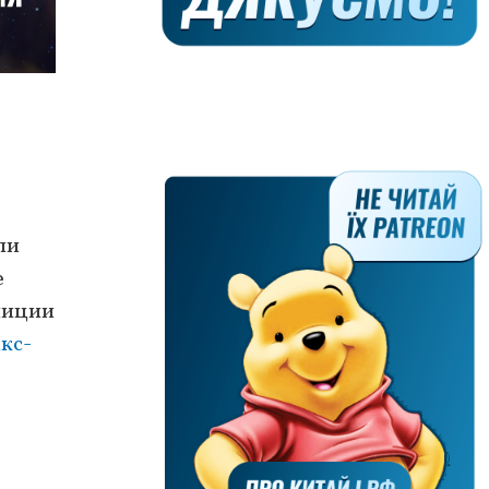
ли
е
олиции
кс-