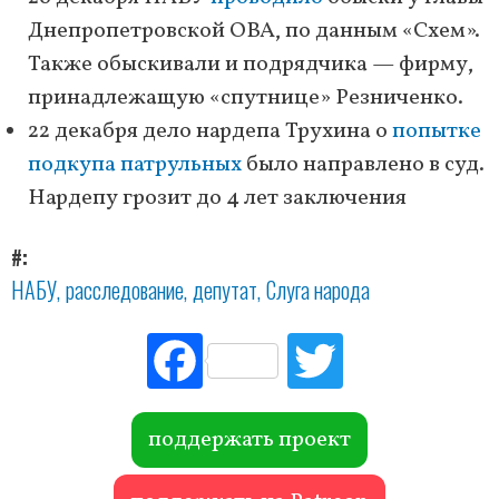
Днепропетровской ОВА, по данным «Схем».
Также обыскивали и подрядчика — фирму,
принадлежащую «спутнице» Резниченко.
22 декабря дело нардепа Трухина о
попытке
подкупа патрульных
было направлено в суд.
Нардепу грозит до 4 лет заключения
#
НАБУ
расследование
депутат
Слуга народа
Fac
Tw
ebo
itte
ok
r
поддержать проект