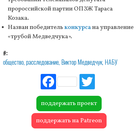
пророссийской партии ОПЗЖ Тараса
Козака.
Назван победитель
конкурса
на управление
«трубой Медведчука».
#
общество
расследование
Виктор Медведчук
НАБУ
Fac
Tw
ebo
itte
ok
r
поддержать проект
поддержать на Patreon