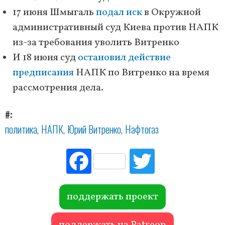
17 июня Шмыгаль
подал иск
в Окружной
административный суд Киева против НАПК
из-за требования уволить Витренко
И 18 июня суд
остановил действие
предписания
НАПК по Витренко на время
рассмотрения дела.
#
политика
НАПК
Юрий Витренко
Нафтогаз
Fac
Tw
ebo
itte
ok
r
поддержать проект