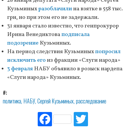
28 января депутата «Слуги народа» Сергея
Кузьминых
разоблачили
на взятке в 558 тыс.
грн, но при этом его не задержали.
31 января стало известно, что генпрокурор
Ирина Венедиктова
подписала
подозрение
Кузьминых.
На период следствия Кузьминых
попросил
исключить его
из фракции «Слуги народа»
3 февраля
НАБУ объявило в розыск нардепа
«Слуги народа» Кузьминых.
#
политика
НАБУ
Сергей Кузьминых
расследование
Fac
Tw
ebo
itte