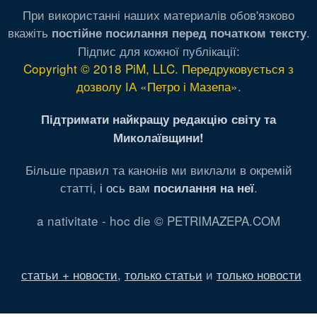
При використанні наших материалів обов'язково
вкажіть
.
постійне посилання перед початком тексту
Підпис для кожної публікації:
Copyright © 2018 PiM, LLC. Передруковується з
дозволу ІА «Петро і Мазепа»
.
Підтримати найкращу редакцію світу та
Миколаївщини!
Більше правил та канонів ми виклали в окремій
статті,
і ось вам
.
посилання на неї
a nativitate - hoc die © PETRIMAZEPA.COM
статьи + новости
,
только статьи
и
только новости