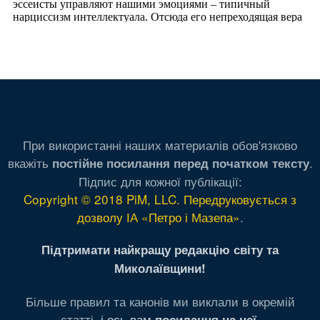
При використанні наших материалів обов'язково
вкажіть
.
постійне посилання перед початком тексту
Підпис для кожної публікації:
Copyright © 2018 PiM, LLC. Передруковується з
дозволу ІА «Петро і Мазепа»
.
Підтримати найкращу редакцію світу та
Миколаївщини!
Більше правил та канонів ми виклали в окремій
статті,
і ось вам
.
посилання на неї