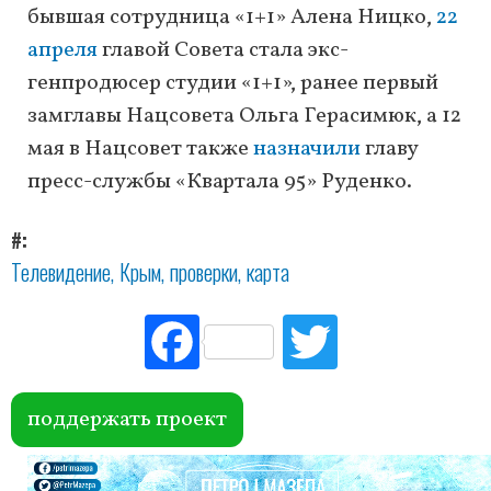
бывшая сотрудница «1+1» Алена Ницко,
22
апреля
главой Совета стала экс-
генпродюсер студии «1+1», ранее первый
замглавы Нацсовета Ольга Герасимюк, а 12
мая в Нацсовет также
назначили
главу
пресс-службы «Квартала 95» Руденко.
#
Телевидение
Крым
проверки
карта
Fac
Tw
ebo
itte
ok
r
поддержать проект