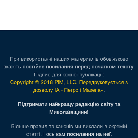
При використанні наших материалів обов'язково
вкажіть
.
постійне посилання перед початком тексту
Підпис для кожної публікації:
Copyright © 2018 PiM, LLC. Передруковується з
дозволу ІА «Петро і Мазепа»
.
Підтримати найкращу редакцію світу та
Миколаївщини!
Більше правил та канонів ми виклали в окремій
статті,
і ось вам
.
посилання на неї