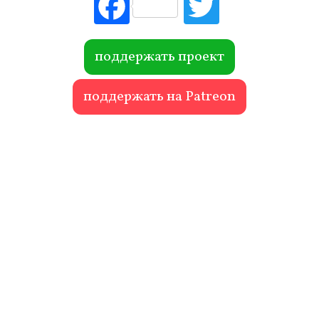
Fac
Tw
ebo
itte
ok
r
поддержать проект
поддержать на Patreon