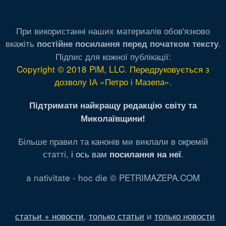
При використанні наших материалів обов'язково
вкажіть
.
постійне посилання перед початком тексту
Підпис для кожної публікації:
Copyright © 2018 PiM, LLC. Передруковується з
дозволу ІА «Петро і Мазепа»
.
Підтримати найкращу редакцію світу та
Миколаївщини!
Більше правил та канонів ми виклали в окремій
статті,
і ось вам
.
посилання на неї
a nativitate - hoc die © PETRIMAZEPA.COM
статьи + новости
,
только статьи
и
только новости