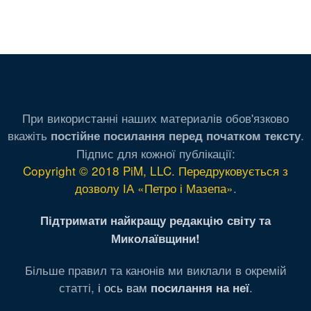
При використанні наших материалів обов'язково
вкажіть
.
постійне посилання перед початком тексту
Підпис для кожної публікації:
Copyright © 2018 PiM, LLC. Передруковується з
дозволу ІА «Петро і Мазепа»
.
Підтримати найкращу редакцію світу та
Миколаївщини!
Більше правил та канонів ми виклали в окремій
статті,
і ось вам
.
посилання на неї