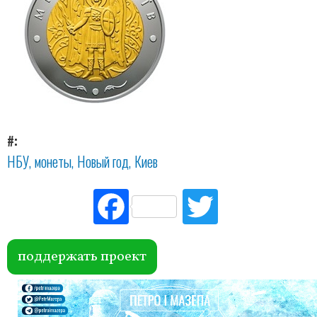
#
НБУ
монеты
Новый год
Киев
Fac
Tw
ebo
itte
ok
r
поддержать проект