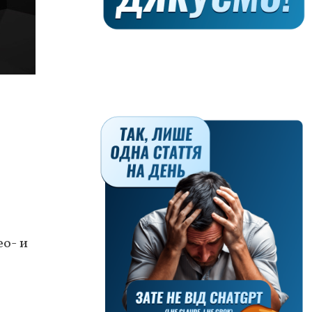
ео- и