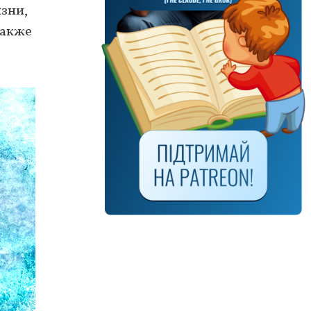
зни,
также