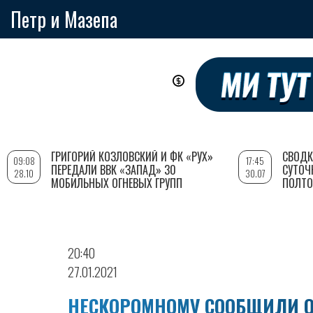
Петр и Мазепа
Перейти
к
основному
содержанию
ГРИГОРИЙ КОЗЛОВСКИЙ И ФК «РУХ»
СВОДК
09:08
17:45
ПЕРЕДАЛИ ВВК «ЗАПАД» 30
СУТОЧ
28.10
30.07
МОБИЛЬНЫХ ОГНЕВЫХ ГРУПП
ПОЛТО
20:40
27.01.2021
НЕСКОРОМНОМУ СООБЩИЛИ О