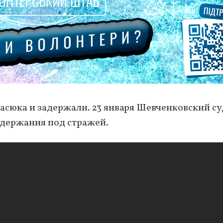
асюка и задержали. 23 января Шевченковский су
одержания под стражей.