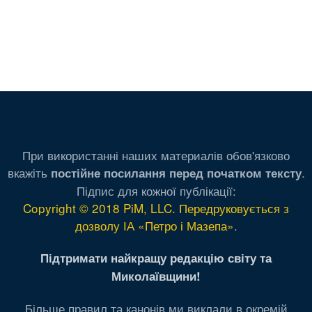
При використанні наших материалів обов'язково
вкажіть
.
постійне посилання перед початком тексту
Підпис для кожної публікації:
Copyright © 2018 PiM, LLC. Передруковується з
дозволу ІА «Петро і Мазепа»
.
Підтримати найкращу редакцію світу та
Миколаївщини!
Більше правил та канонів ми виклали в окремій