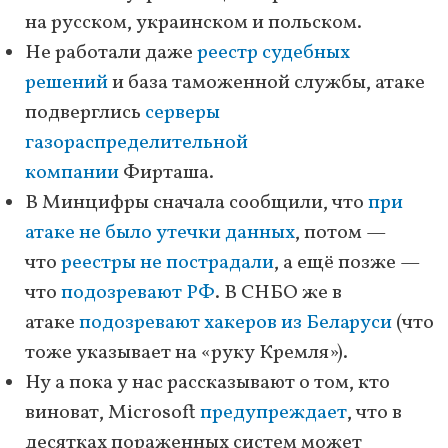
на русском, украинском и польском.
Не работали даже
реестр судебных
решений
и база таможенной службы, атаке
подверглись
серверы
газораспределительной
компании
Фирташа.
В Минцифры сначала сообщили, что
при
атаке не было утечки данных
, потом —
что
реестры не пострадали
, а ещё позже —
что
подозревают РФ
. В СНБО же в
атаке
подозревают хакеров из Беларуси
(что
тоже указывает на «руку Кремля»).
Ну а пока у нас рассказывают о том, кто
виноват, Microsoft
предупреждает
, что в
десятках пораженных систем может