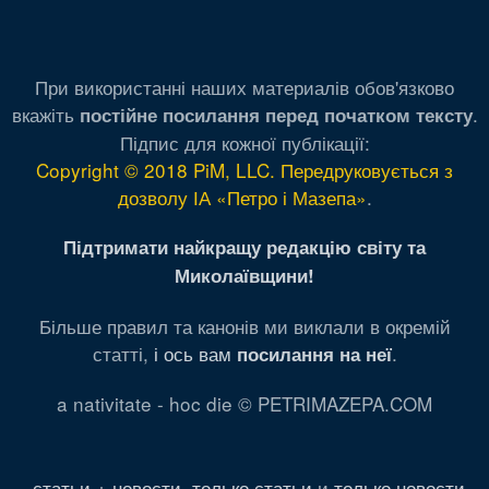
При використанні наших материалів обов'язково
вкажіть
.
постійне посилання перед початком тексту
Підпис для кожної публікації:
Copyright © 2018 PiM, LLC. Передруковується з
дозволу ІА «Петро і Мазепа»
.
Підтримати найкращу редакцію світу та
Миколаївщини!
Більше правил та канонів ми виклали в окремій
статті,
і ось вам
.
посилання на неї
a nativitate - hoc die © PETRIMAZEPA.COM
статьи + новости
,
только статьи
и
только новости