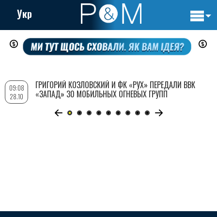
Укр
Основн
Перейти
навигац
к
основному
содержанию
ГРИГОРИЙ КОЗЛОВСКИЙ И ФК «РУХ» ПЕРЕДАЛИ ВВК
09:08
«ЗАПАД» 30 МОБИЛЬНЫХ ОГНЕВЫХ ГРУПП
28.10