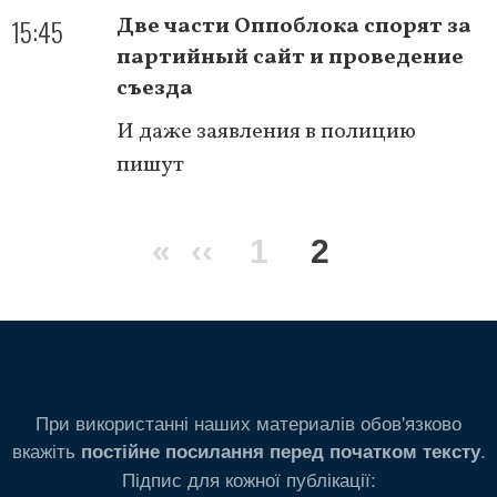
15:45
Две части Оппоблока спорят за
партийный сайт и проведение
съезда
И даже заявления в полицию
пишут
Нумерация
Первая
«
Предыдущая
‹‹
Page
1
Текущая
2
страниц
страница
страница
страница
При використанні наших материалів обов'язково
вкажіть
.
постійне посилання перед початком тексту
Підпис для кожної публікації: