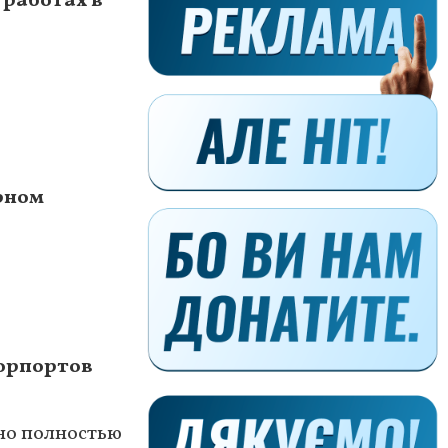
 работах в
рном
морпортов
ано полностью