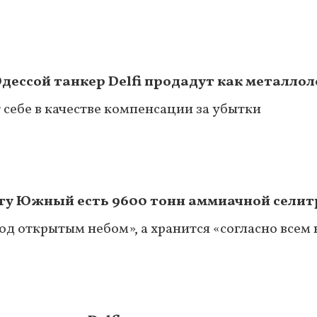
дессой танкер Delfi продадут как металло
ебе в качестве компенсации за убытки
рту Южный есть 9600 тонн аммиачной сели
под открытым небом», а хранится «согласно всем