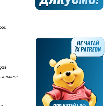
лом
тры
 нормам»