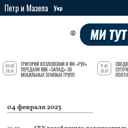
Петр и Мазепа
Укр
Перейти
к
основному
содержанию
ГРИГОРИЙ КОЗЛОВСКИЙ И ФК «РУХ»
СВОДК
09:08
17:45
ПЕРЕДАЛИ ВВК «ЗАПАД» 30
СУТОЧ
28.10
30.07
МОБИЛЬНЫХ ОГНЕВЫХ ГРУПП
ПОЛТО
04 февраля 2023