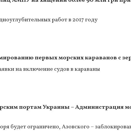
иц АМПУ на хищении более 90 млн грн при
дноуглубительных работ в 2017 году
мированию первых морских караванов с зе
явки на включение судов в караваны
морским портам Украины – Администрация 
оря будет ограничено, Азовского – заблокиров