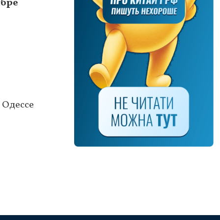
ябре
в Одессе