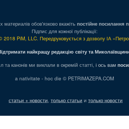
х материалів обов'язково вкажіть
постійне посилання п
Підпис для кожної публікації:
© 2018 PiM, LLC. Передруковується з дозволу ІА «Петро
Підтримати найкращу редакцію світу та Миколаївщини
л та канонів ми виклали в окремій статті,
і ось вам
поси
a nativitate - hoc die © PETRIMAZEPA.COM
статьи + новости
,
только статьи
и
только новости