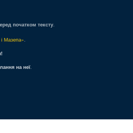
.
еред початком тексту
 і Мазепа»
.
!
.
лання на неї