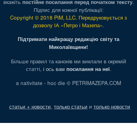
вкажіть
.
постійне посилання перед початком тексту
Підпис для кожної публікації:
Copyright © 2018 PiM, LLC. Передруковується з
дозволу ІА «Петро і Мазепа»
.
Підтримати найкращу редакцію світу та
Миколаївщини!
Більше правил та канонів ми виклали в окремій
статті,
і ось вам
.
посилання на неї
a nativitate - hoc die © PETRIMAZEPA.COM
статьи + новости
,
только статьи
и
только новости