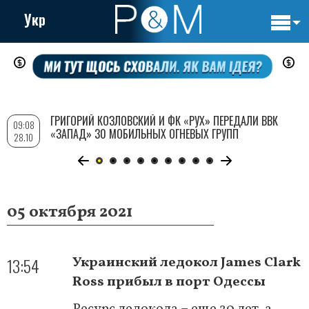
Укр
Основн
Перейти
навигац
к
основному
содержанию
ГРИГОРИЙ КОЗЛОВСКИЙ И ФК «РУХ» ПЕРЕДАЛИ ВВК
09:08
«ЗАПАД» 30 МОБИЛЬНЫХ ОГНЕВЫХ ГРУПП
28.10
05 октября 2021
13:54
Украинский ледокол James Clark
Ross прибыл в порт Одессы
Ресурс ледокола – еще 20 лет, а