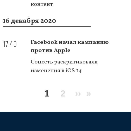
контент
16 декабря 2020
17:40
Facebook начал кампанию
против Apple
Соцсеть раскритиковала
изменения в iOS 14
Нумерация
Текущая
1
Page
2
Следующая
››
Последня
»
страниц
страница
страница
страница