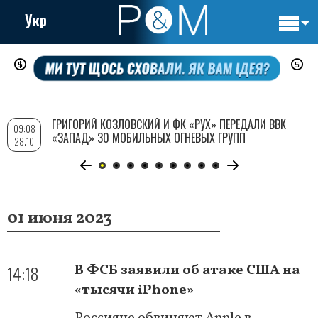
Укр
Основн
Перейти
навигац
к
основному
содержанию
ГРИГОРИЙ КОЗЛОВСКИЙ И ФК «РУХ» ПЕРЕДАЛИ ВВК
09:08
«ЗАПАД» 30 МОБИЛЬНЫХ ОГНЕВЫХ ГРУПП
28.10
01 июня 2023
14:18
В ФСБ заявили об атаке США на
«тысячи iPhone»
Россияне обвиняют Apple в