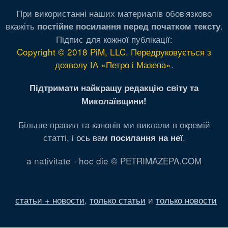
При використанні наших материалів обов'язково
вкажіть
.
постійне посилання перед початком тексту
Підпис для кожної публікації:
Copyright © 2018 PiM, LLC. Передруковується з
дозволу ІА «Петро і Мазепа»
.
Підтримати найкращу редакцію світу та
Миколаївщини!
Більше правил та канонів ми виклали в окремій
статті,
і ось вам
.
посилання на неї
a nativitate - hoc die © PETRIMAZEPA.COM
статьи + новости
,
только статьи
и
только новости