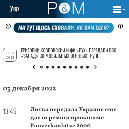
Укр
Основн
Перейти
навигац
к
основному
содержанию
ГРИГОРИЙ КОЗЛОВСКИЙ И ФК «РУХ» ПЕРЕДАЛИ ВВК
09:08
«ЗАПАД» 30 МОБИЛЬНЫХ ОГНЕВЫХ ГРУПП
28.10
03 декабря 2022
13:45
Литва передала Украине еще
две отремонтированные
Panzerhaubitze 2000