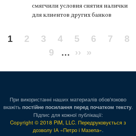
смягчили условия снятия налички
для клиентов других банков
Нумерация
Текущая
1
Page
2
Page
3
Page
4
Page
5
Page
6
Page
7
Pa
8
страниц
страница
Page
9
…
Следующая
››
Последня
»
страница
страница
При використанні наших материалів обов'язково
вкажіть
.
постійне посилання перед початком тексту
Підпис для кожної публікації:
Copyright © 2018 PiM, LLC. Передруковується з
дозволу ІА «Петро і Мазепа»
.