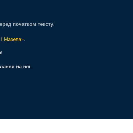
.
еред початком тексту
 і Мазепа»
.
!
.
лання на неї