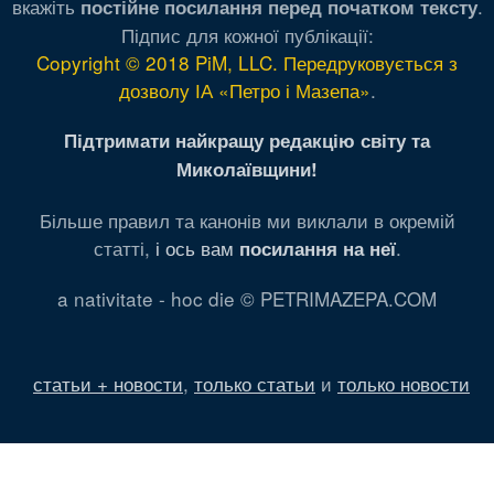
вкажіть
.
постійне посилання перед початком тексту
Підпис для кожної публікації:
Copyright © 2018 PiM, LLC. Передруковується з
дозволу ІА «Петро і Мазепа»
.
Підтримати найкращу редакцію світу та
Миколаївщини!
Більше правил та канонів ми виклали в окремій
статті,
і ось вам
.
посилання на неї
a nativitate - hoc die © PETRIMAZEPA.COM
статьи + новости
,
только статьи
и
только новости