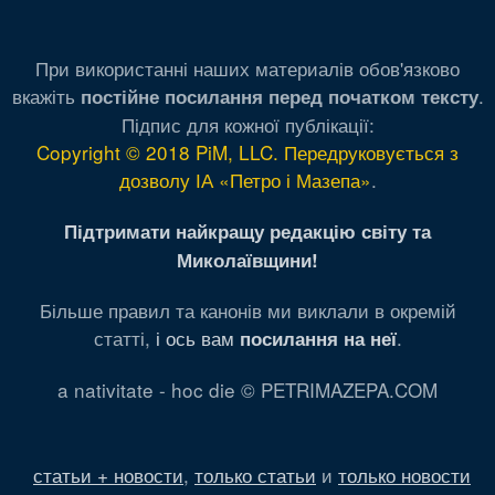
При використанні наших материалів обов'язково
вкажіть
.
постійне посилання перед початком тексту
Підпис для кожної публікації:
Copyright © 2018 PiM, LLC. Передруковується з
дозволу ІА «Петро і Мазепа»
.
Підтримати найкращу редакцію світу та
Миколаївщини!
Більше правил та канонів ми виклали в окремій
статті,
і ось вам
.
посилання на неї
a nativitate - hoc die © PETRIMAZEPA.COM
статьи + новости
,
только статьи
и
только новости