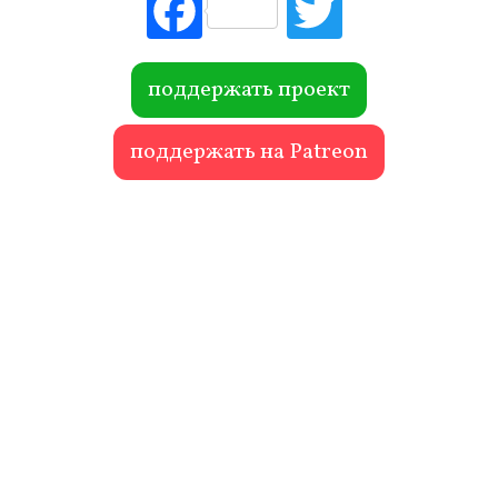
Fac
Tw
ebo
itte
ok
r
поддержать проект
поддержать на Patreon