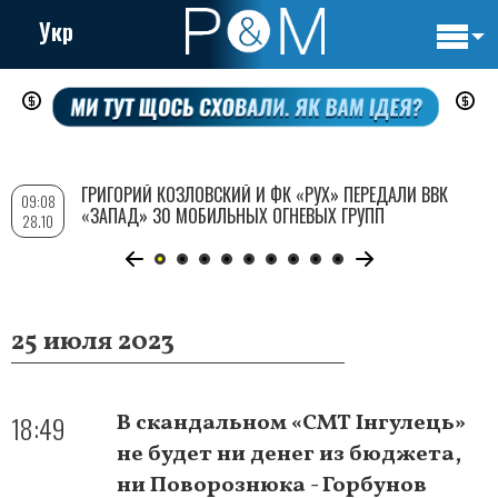
Укр
Основн
Перейти
навигац
к
основному
содержанию
ГРИГОРИЙ КОЗЛОВСКИЙ И ФК «РУХ» ПЕРЕДАЛИ ВВК
09:08
«ЗАПАД» 30 МОБИЛЬНЫХ ОГНЕВЫХ ГРУПП
28.10
25 июля 2023
18:49
В скандальном «СМТ Інгулець»
не будет ни денег из бюджета,
ни Поворознюка - Горбунов