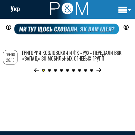
Укр
Основн
Перейти
навигац
к
основному
содержанию
ГРИГОРИЙ КОЗЛОВСКИЙ И ФК «РУХ» ПЕРЕДАЛИ ВВК
09:08
«ЗАПАД» 30 МОБИЛЬНЫХ ОГНЕВЫХ ГРУПП
28.10