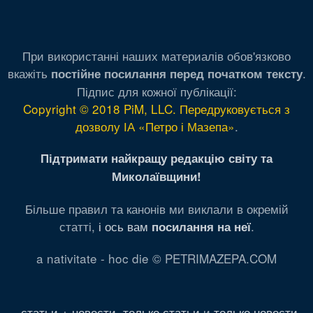
При використанні наших материалів обов'язково
вкажіть
.
постійне посилання перед початком тексту
Підпис для кожної публікації:
Copyright © 2018 PiM, LLC. Передруковується з
дозволу ІА «Петро і Мазепа»
.
Підтримати найкращу редакцію світу та
Миколаївщини!
Більше правил та канонів ми виклали в окремій
статті,
і ось вам
.
посилання на неї
a nativitate - hoc die © PETRIMAZEPA.COM
статьи + новости
,
только статьи
и
только новости