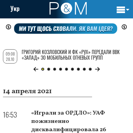
Укр
Основн
Перейти
навигац
к
основному
содержанию
ГРИГОРИЙ КОЗЛОВСКИЙ И ФК «РУХ» ПЕРЕДАЛИ ВВК
09:08
«ЗАПАД» 30 МОБИЛЬНЫХ ОГНЕВЫХ ГРУПП
28.10
14 апреля 2021
16:53
«Играли за ОРДЛО»: УАФ
пожизненно
дисквалифицировала 26