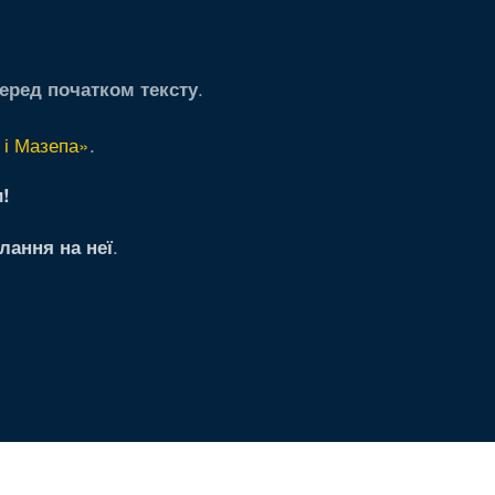
.
еред початком тексту
 і Мазепа»
.
!
.
лання на неї