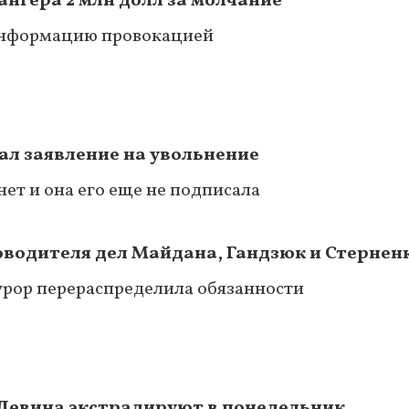
ангера 2 млн долл за молчание
 информацию провокацией
ал заявление на увольнение
нет и она его еще не подписала
оводителя дел Майдана, Гандзюк и Стернен
урор перераспределила обязанности
 Левина экстрадируют в понедельник