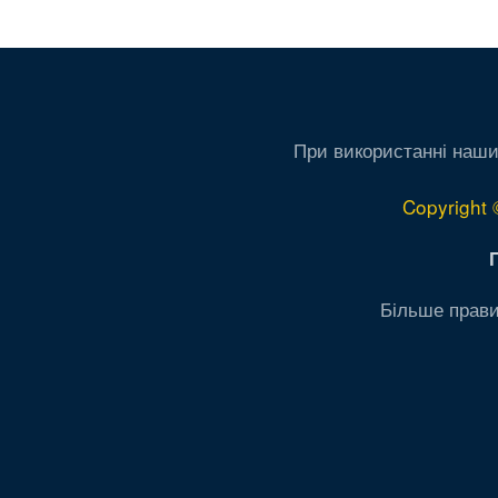
стра
ст
При використанні наши
Copyright 
Більше прави