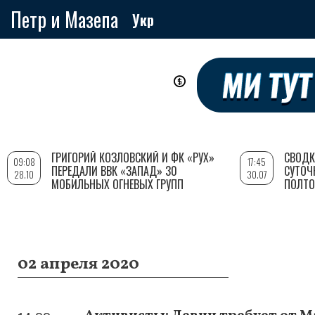
Петр и Мазепа
Укр
Перейти
к
основному
содержанию
ГРИГОРИЙ КОЗЛОВСКИЙ И ФК «РУХ»
СВОДК
09:08
17:45
ПЕРЕДАЛИ ВВК «ЗАПАД» 30
СУТОЧ
28.10
30.07
МОБИЛЬНЫХ ОГНЕВЫХ ГРУПП
ПОЛТО
02 апреля 2020