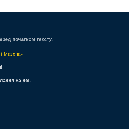
.
еред початком тексту
 і Мазепа»
.
!
.
лання на неї