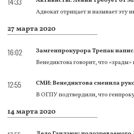
14:33
Активисты: Левин требует от М
Адвокат отрицает и называет эту
27 марта 2020
16:02
Замгенпрокурора Трепак напис
Венедиктова говорит, что «зрады» 
12:55
СМИ: Венедиктова сменила рук
В ОГПУ подтвердили, что генпрок
14 марта 2020
Дело Гандзюк: подозреваемого