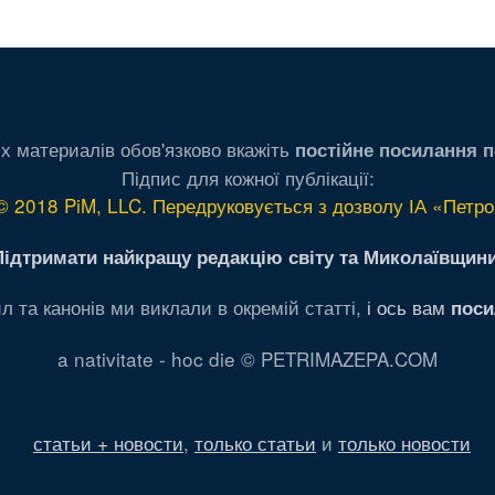
ница
раница
страница
страница
страница
х материалів обов'язково вкажіть
постійне посилання п
Підпис для кожної публікації:
© 2018 PiM, LLC. Передруковується з дозволу ІА «Петро
Підтримати найкращу редакцію світу та Миколаївщини
л та канонів ми виклали в окремій статті,
і ось вам
поси
a nativitate - hoc die © PETRIMAZEPA.COM
статьи + новости
,
только статьи
и
только новости