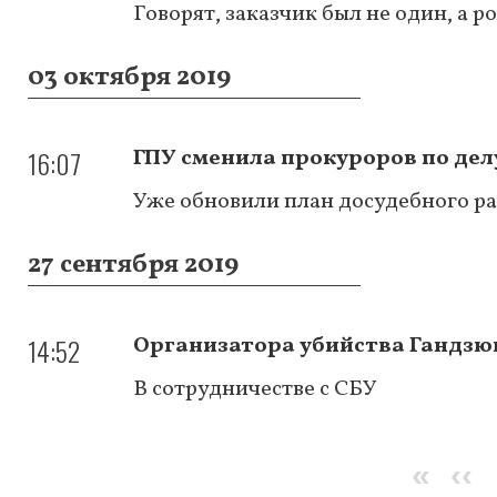
Говорят, заказчик был не один, а
03 октября 2019
16:07
ГПУ сменила прокуроров по дел
Уже обновили план досудебного р
27 сентября 2019
14:52
Организатора убийства Гандзю
В сотрудничестве с СБУ
Нумерация
Перв
«
Пр
‹‹
страниц