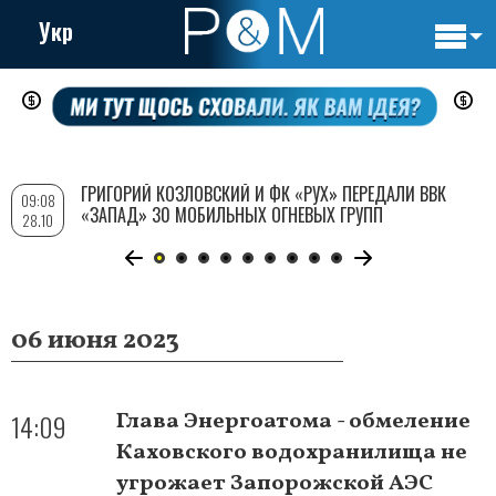
Укр
Основн
Перейти
навигац
к
основному
содержанию
ГРИГОРИЙ КОЗЛОВСКИЙ И ФК «РУХ» ПЕРЕДАЛИ ВВК
09:08
«ЗАПАД» 30 МОБИЛЬНЫХ ОГНЕВЫХ ГРУПП
28.10
06 июня 2023
14:09
Глава Энергоатома - обмеление
Каховского водохранилища не
угрожает Запорожской АЭС