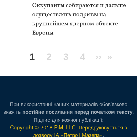
Оккупанты собираются и дальше
осуществлять подрывы на
крупнейшем ядерном объекте
Европы
Нумерация
Текущая
1
Page
2
Page
3
Page
4
Следую
››
После
»
страниц
страница
страниц
стран
При використанні наших материалів обов'язково
вкажіть
.
постійне посилання перед початком тексту
Підпис для кожної публікації:
Copyright © 2018 PiM, LLC. Передруковується з
дозволу ІА «Петро і Мазепа»
.