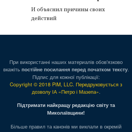
И объяснил причины своих
действий
При використанні наших материалів обов'язково
вкажіть
.
постійне посилання перед початком тексту
Підпис для кожної публікації:
Copyright © 2018 PiM, LLC. Передруковується з
дозволу ІА «Петро і Мазепа»
.
Підтримати найкращу редакцію світу та
Миколаївщини!
Більше правил та канонів ми виклали в окремій