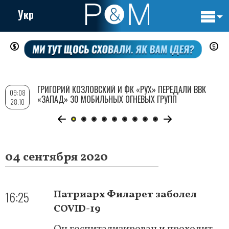
Укр
Основн
Перейти
навигац
к
основному
содержанию
ГРИГОРИЙ КОЗЛОВСКИЙ И ФК «РУХ» ПЕРЕДАЛИ ВВК
09:08
«ЗАПАД» 30 МОБИЛЬНЫХ ОГНЕВЫХ ГРУПП
28.10
04 сентября 2020
16:25
Патриарх Филарет заболел
COVID-19
Он госпитализирован и проходит