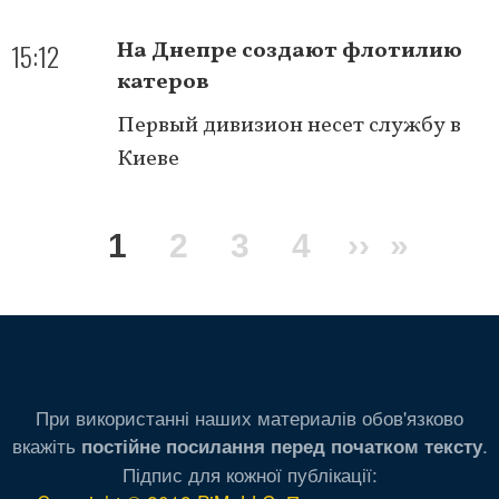
15:12
На Днепре создают флотилию
катеров
Первый дивизион несет службу в
Киеве
Нумерация
Текущая
1
Page
2
Page
3
Page
4
Следую
››
После
»
страниц
страница
страниц
стран
При використанні наших материалів обов'язково
вкажіть
.
постійне посилання перед початком тексту
Підпис для кожної публікації: