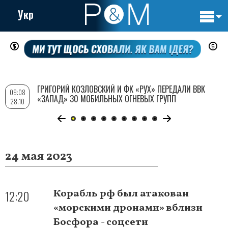
Укр
Основн
Перейти
навигац
к
основному
содержанию
ГРИГОРИЙ КОЗЛОВСКИЙ И ФК «РУХ» ПЕРЕДАЛИ ВВК
09:08
«ЗАПАД» 30 МОБИЛЬНЫХ ОГНЕВЫХ ГРУПП
28.10
24 мая 2023
12:20
Корабль рф был атакован
«морскими дронами» вблизи
Босфора - соцсети