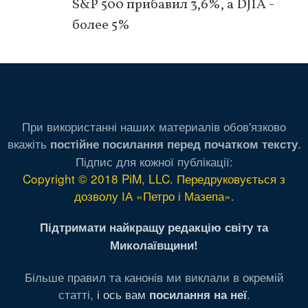
S&P 500 прибавил 3,6%, а DJIA -
более 5%
При використанні наших материалів обов'язково
вкажіть
.
постійне посилання перед початком тексту
Підпис для кожної публікації:
Copyright © 2018 PiM, LLC. Передруковується з
дозволу ІА «Петро і Мазепа»
.
Підтримати найкращу редакцію світу та
Миколаївщини!
Більше правил та канонів ми виклали в окремій
статті,
і ось вам
.
посилання на неї