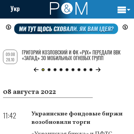
Укр
Основн
Перейти
навигац
к
основному
содержанию
ГРИГОРИЙ КОЗЛОВСКИЙ И ФК «РУХ» ПЕРЕДАЛИ ВВК
09:08
«ЗАПАД» 30 МОБИЛЬНЫХ ОГНЕВЫХ ГРУПП
28.10
08 августа 2022
11:42
Украинские фондовые биржи
возобновили торги
«Украинская биржа» и ПФТС