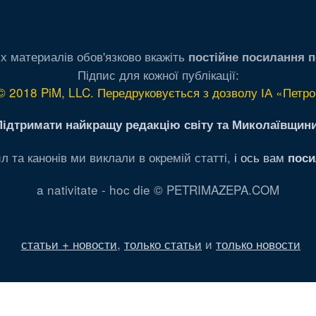
х материалів обов'язково вкажіть
постійне посилання п
Підпис для кожної публікації:
© 2018 PiM, LLC. Передруковується з дозволу ІА «Петро
Підтримати найкращу редакцію світу та Миколаївщини
л та канонів ми виклали в окремій статті,
і ось вам
поси
a nativitate - hoc die © PETRIMAZEPA.COM
статьи + новости
,
только статьи
и
только новости