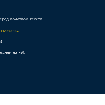
.
еред початком тексту
 і Мазепа»
.
!
.
лання на неї