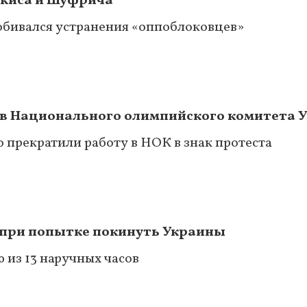
ркиса и Шуфрича
добивался устранения «оппоблоковцев»
ав Национального олимпийского комитета 
 прекратили работу в НОК в знак протеста
и при попытке покинуть Украины
 из 13 наручных часов