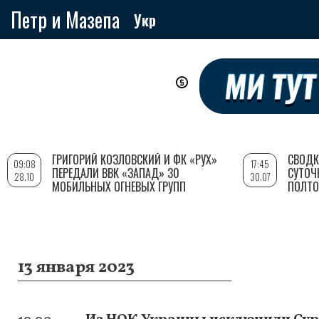
Петр и Мазепа
Укр
Перейти
к
основному
содержанию
ГРИГОРИЙ КОЗЛОВСКИЙ И ФК «РУХ»
СВОДК
09:08
17:45
ПЕРЕДАЛИ ВВК «ЗАПАД» 30
СУТОЧ
28.10
30.07
МОБИЛЬНЫХ ОГНЕВЫХ ГРУПП
ПОЛТО
13 января 2023