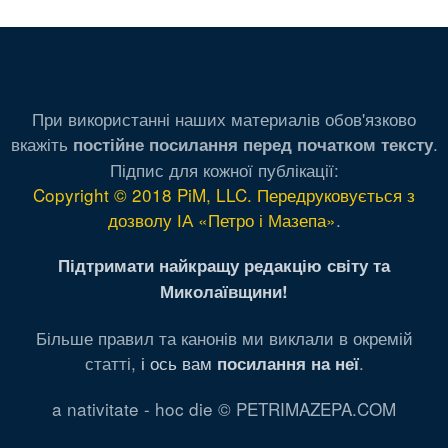
страница
страница
страница
страниц
стран
При використанні наших материалів обов'язково
вкажіть
.
постійне посилання перед початком тексту
Підпис для кожної публікації:
Copyright © 2018 PiM, LLC. Передруковується з
дозволу ІА «Петро і Мазепа»
.
Підтримати найкращу редакцію світу та
Миколаївщини!
Більше правил та канонів ми виклали в окремій
статті,
і ось вам
.
посилання на неї
a nativitate - hoc die © PETRIMAZEPA.COM