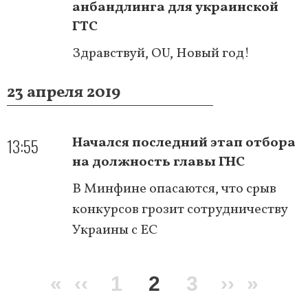
анбандлинга для украинской
ГТС
Здравствуй, OU, Новый год!
23 апреля 2019
13:55
Начался последний этап отбора
на должность главы ГНС
В Минфине опасаются, что срыв
конкурсов грозит сотрудничеству
Украины с ЕС
Нумерация
Первая
«
Предыдущая
‹‹
Page
1
Текущая
2
Page
3
Следую
››
Посл
»
страниц