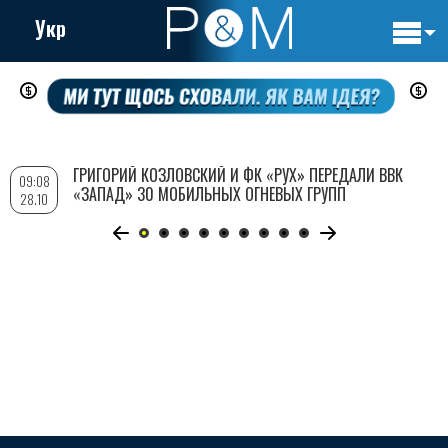
Укр
Основн
Перейти
навигац
к
основному
содержанию
ГРИГОРИЙ КОЗЛОВСКИЙ И ФК «РУХ» ПЕРЕДАЛИ ВВК
09:08
«ЗАПАД» 30 МОБИЛЬНЫХ ОГНЕВЫХ ГРУПП
28.10