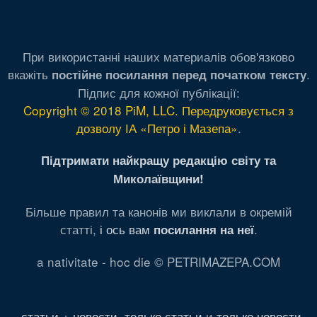
При використанні наших материалів обов'язково
вкажіть
.
постійне посилання перед початком тексту
Підпис для кожної публікації:
Copyright © 2018 PiM, LLC. Передруковується з
дозволу ІА «Петро і Мазепа»
.
Підтримати найкращу редакцію світу та
Миколаївщини!
Більше правил та канонів ми виклали в окремій
статті,
і ось вам
.
посилання на неї
a nativitate - hoc die © PETRIMAZEPA.COM
статьи + новости
,
только статьи
и
только новости